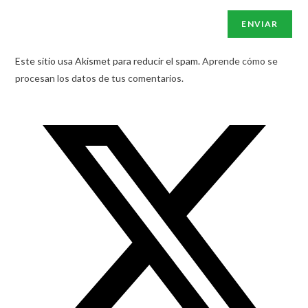
Este sitio usa Akismet para reducir el spam.
Aprende cómo se
procesan los datos de tus comentarios.
Opens
in
a
new
window