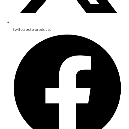
Twitea este producto
Opens
in
a
new
window