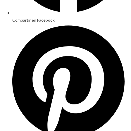
Compartir en Facebook
Opens
in
a
new
window