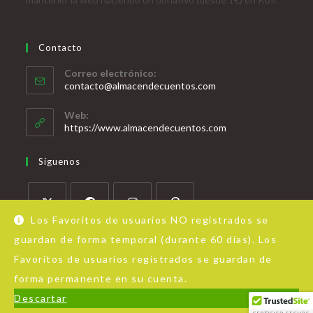
Contacto
Correo electrónico:
contacto@almacendecuentos.com
Web:
https://www.almacendecuentos.com
Síguenos
Los Favoritos de usuarios NO registrados se
guardan de forma temporal (durante 60 días). Los
Favoritos de usuarios registrados se guardan de
forma permanente en su cuenta.
Acerca de Almacén de Cuentos
Aviso Legal
Política de privacidad
Descartar
© Copyright - OceanWP Theme by Nick