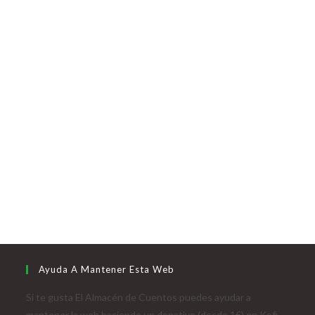
Ayuda A Mantener Esta Web
Si te gusta El Almacén de Cuentos puedes ayudar a
mantener la web haciendo un donativo (desde 1€) en Kofi.