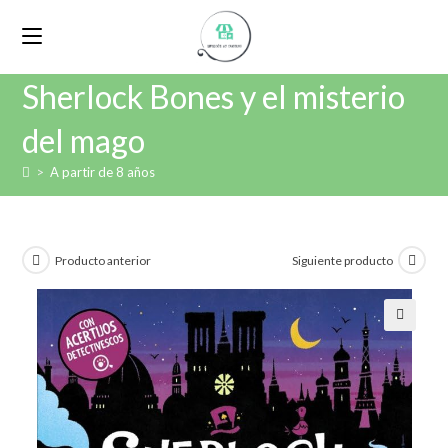
Sherlock Bones y el misterio
del mago
>
A partir de 8 años
Producto anterior
Siguiente producto
🔍