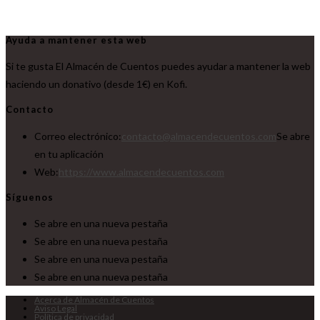
Ayuda a mantener esta web
Si te gusta El Almacén de Cuentos puedes ayudar a mantener la web
haciendo un donativo (desde 1€) en Kofi.
Contacto
Correo electrónico:
contacto@almacendecuentos.com
Se abre
en tu aplicación
Web:
https://www.almacendecuentos.com
Síguenos
Se abre en una nueva pestaña
Se abre en una nueva pestaña
Se abre en una nueva pestaña
Se abre en una nueva pestaña
Acerca de Almacén de Cuentos
Aviso Legal
Política de privacidad