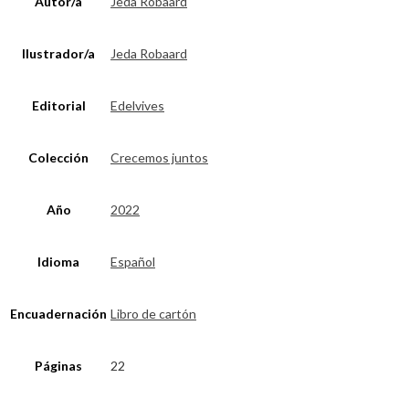
Autor/a
Jeda Robaard
Ilustrador/a
Jeda Robaard
Editorial
Edelvives
Colección
Crecemos juntos
Año
2022
Idioma
Español
Encuadernación
Libro de cartón
Páginas
22