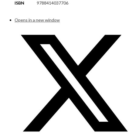
ISBN
9788414037706
Opens in a new window