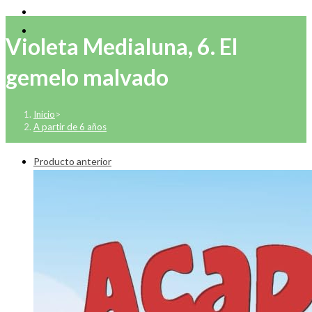
Violeta Medialuna, 6. El
gemelo malvado
Inicio
>
A partir de 6 años
Producto anterior