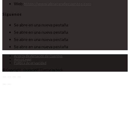
Web:
https://www.almacendecuentos.com
Síguenos
Se abre en una nueva pestaña
Se abre en una nueva pestaña
Se abre en una nueva pestaña
Se abre en una nueva pestaña
Acerca de Almacén de Cuentos
Aviso Legal
Política de privacidad
© Copyright - OceanWP Theme by Nick