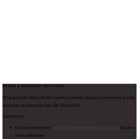
Ayuda a mantener esta web
Si te gusta El Almacén de Cuentos puedes ayudar a mantener la web
haciendo un donativo (desde 1€) en Kofi.
Contacto
Correo electrónico:
contacto@almacendecuentos.com
Se abre
en tu aplicación