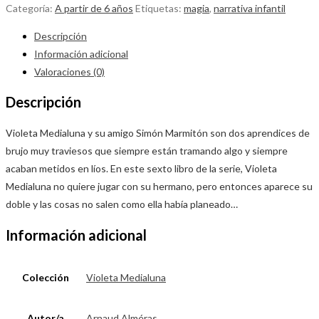
Categoría:
A partir de 6 años
Etiquetas:
magia
,
narrativa infantil
Descripción
Información adicional
Valoraciones (0)
Descripción
Violeta Medialuna y su amigo Simón Marmitón son dos aprendices de
brujo muy traviesos que siempre están tramando algo y siempre
acaban metidos en líos. En este sexto libro de la serie, Violeta
Medialuna no quiere jugar con su hermano, pero entonces aparece su
doble y las cosas no salen como ella había planeado…
Información adicional
Colección
Violeta Medialuna
Autor/a
Arnaud Alméras