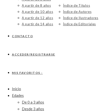
A partir de 8 años
Índice de Títulos
A partir de 10 años
Índice de Autores
A partir de 12 años
Índice de Ilustradores
A partir de 14 años
Índice de Editoriales
CONTACTO
ACCEDER/REGISTRARSE
MIS FAVORITOS -
Inicio
Edades
De 0 a 3 años
Desde 3 años