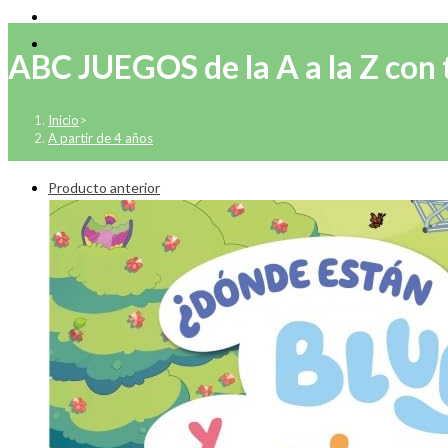
ABC JUEGOS de la A a la Z con t
Inicio
>
A partir de 4 años
Producto anterior