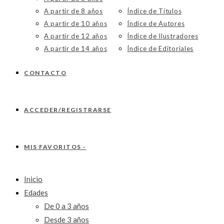
A partir de 8 años
Índice de Títulos
A partir de 10 años
Índice de Autores
A partir de 12 años
Índice de Ilustradores
A partir de 14 años
Índice de Editoriales
CONTACTO
ACCEDER/REGISTRARSE
MIS FAVORITOS -
Inicio
Edades
De 0 a 3 años
Desde 3 años