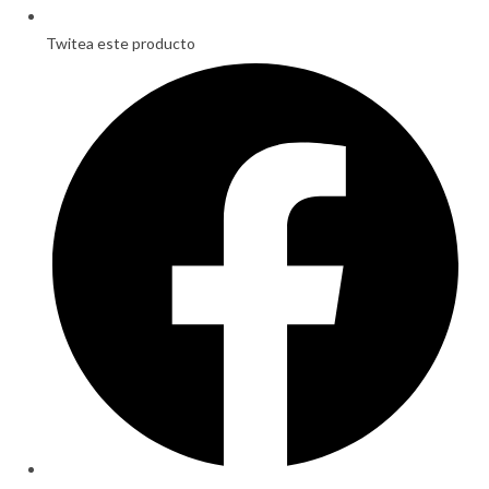
Twitea este producto
Opens
in
a
new
window