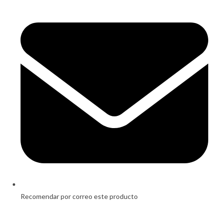
Opens
in
a
new
window
Recomendar por correo este producto