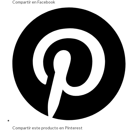
Compartir en Facebook
Opens
in
a
new
window
Compartir este producto en Pinterest