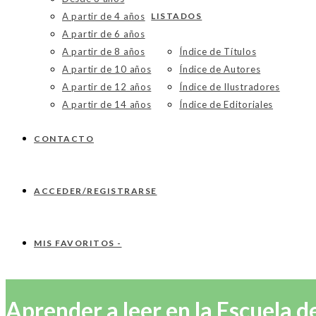
A partir de 4 años
LISTADOS
A partir de 6 años
A partir de 8 años
Índice de Títulos
A partir de 10 años
Índice de Autores
A partir de 12 años
Índice de Ilustradores
A partir de 14 años
Índice de Editoriales
CONTACTO
ACCEDER/REGISTRARSE
MIS FAVORITOS -
Aprender a leer en la Escuela 