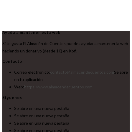
Ayuda a mantener esta web
Si te gusta El Almacén de Cuentos puedes ayudar a mantener la web
haciendo un donativo (desde 1€) en Kofi.
Contacto
Correo electrónico:
contacto@almacendecuentos.com
Se abre
en tu aplicación
Web:
https://www.almacendecuentos.com
Síguenos
Se abre en una nueva pestaña
Se abre en una nueva pestaña
Se abre en una nueva pestaña
Se abre en una nueva pestaña