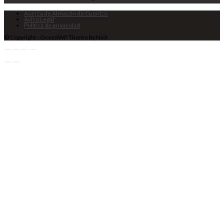
Acerca de Almacén de Cuentos
Aviso Legal
Política de privacidad
© Copyright - OceanWP Theme by Nick