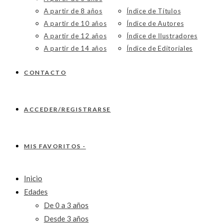
A partir de 8 años
Índice de Títulos
A partir de 10 años
Índice de Autores
A partir de 12 años
Índice de Ilustradores
A partir de 14 años
Índice de Editoriales
CONTACTO
ACCEDER/REGISTRARSE
MIS FAVORITOS -
Inicio
Edades
De 0 a 3 años
Desde 3 años