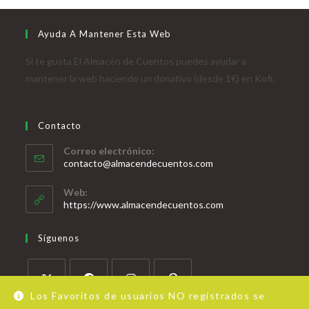
Ayuda A Mantener Esta Web
Si te gusta El Almacén de Cuentos puedes ayudar a
mantener la web haciendo un donativo (desde 1€) en Kofi.
Contacto
Correo electrónico:
contacto@almacendecuentos.com
Web:
https://www.almacendecuentos.com
Síguenos
Los Favoritos de usuarios NO registrados se