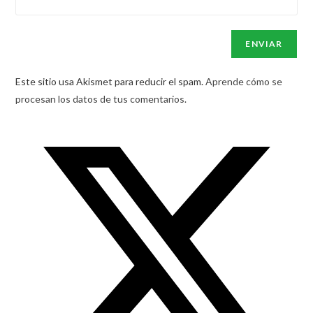
Este sitio usa Akismet para reducir el spam.
Aprende cómo se
procesan los datos de tus comentarios.
Opens
in
a
new
window