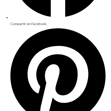
Compartir en Facebook
Opens
in
a
new
window