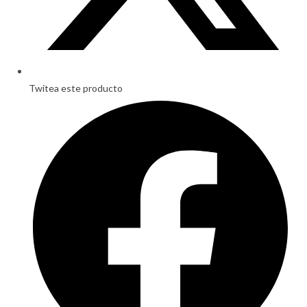
Twitea este producto
Opens
in
a
new
window