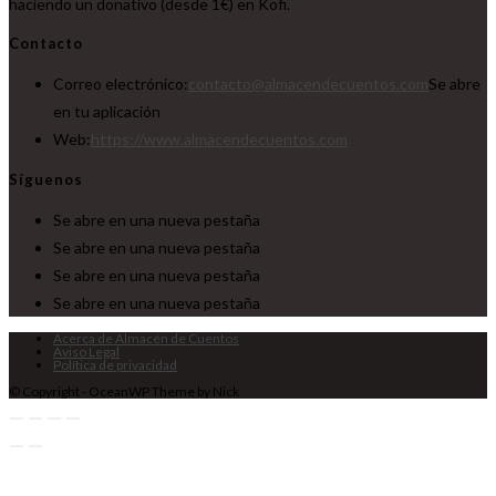
haciendo un donativo (desde 1€) en Kofi.
Contacto
Correo electrónico:
contacto@almacendecuentos.com
Se abre
en tu aplicación
Web:
https://www.almacendecuentos.com
Síguenos
Se abre en una nueva pestaña
Se abre en una nueva pestaña
Se abre en una nueva pestaña
Se abre en una nueva pestaña
Acerca de Almacén de Cuentos
Aviso Legal
Política de privacidad
© Copyright - OceanWP Theme by Nick