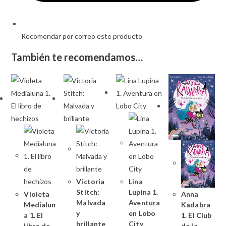
Recomendar por correo este producto
También te recomendamos…
Victoria
Lina
Stitch:
Lupina 1.
Violeta
Anna
Malvada
Aventura
Medialun
Kadabra
y
en Lobo
a 1. El
1. El Club
brillante
City
libro de
de la