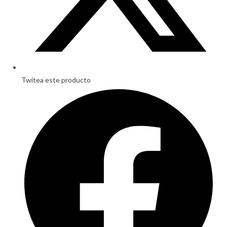
Twitea este producto
Opens
in
a
new
window