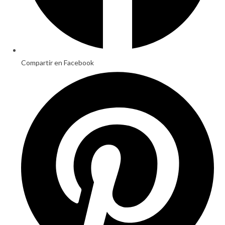
Compartir en Facebook
Opens
in
a
new
window