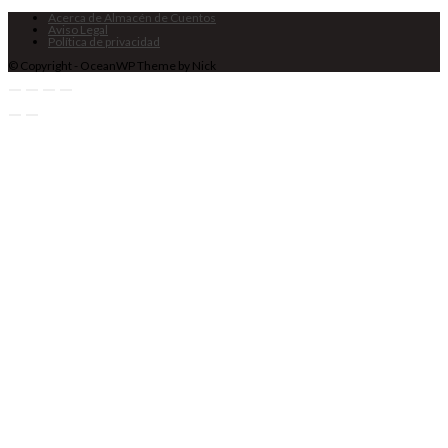
Acerca de Almacén de Cuentos
Aviso Legal
Política de privacidad
© Copyright - OceanWP Theme by Nick