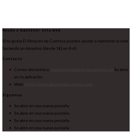
Ayuda a mantener esta web
Si te gusta El Almacén de Cuentos puedes ayudar a mantener la web
haciendo un donativo (desde 1€) en Kofi.
Contacto
Correo electrónico:
contacto@almacendecuentos.com
Se abre
en tu aplicación
Web:
https://www.almacendecuentos.com
Síguenos
Se abre en una nueva pestaña
Se abre en una nueva pestaña
Se abre en una nueva pestaña
Se abre en una nueva pestaña