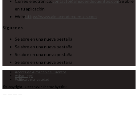
Correo electrónico:
contacto@almacendecuentos.com
Se abre
en tu aplicación
Web:
https://www.almacendecuentos.com
Síguenos
Se abre en una nueva pestaña
Se abre en una nueva pestaña
Se abre en una nueva pestaña
Se abre en una nueva pestaña
Acerca de Almacén de Cuentos
Aviso Legal
Política de privacidad
© Copyright - OceanWP Theme by Nick