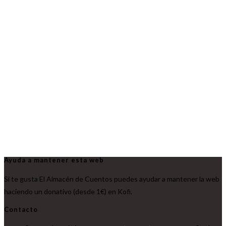
Ayuda a mantener esta web
Si te gusta El Almacén de Cuentos puedes ayudar a mantener la web
haciendo un donativo (desde 1€) en Kofi.
Contacto