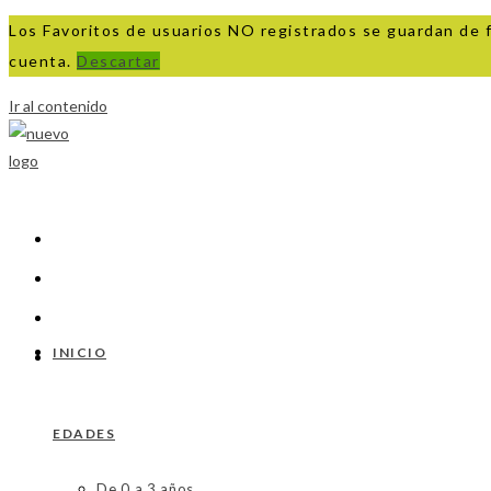
Los Favoritos de usuarios NO registrados se guardan de 
cuenta.
Descartar
Ir al contenido
INICIO
EDADES
De 0 a 3 años