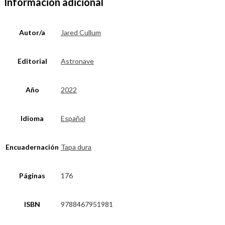
Información adicional
Autor/a
Jared Cullum
Editorial
Astronave
Año
2022
Idioma
Español
Encuadernación
Tapa dura
Páginas
176
ISBN
9788467951981