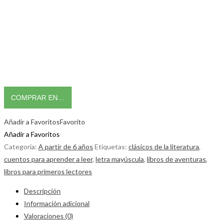
COMPRAR EN…
Añadir a Favoritos
Favorito
Añadir a Favoritos
Categoría:
A partir de 6 años
Etiquetas:
clásicos de la literatura
,
cuentos para aprender a leer
,
letra mayúscula
,
libros de aventuras
,
libros para primeros lectores
Descripción
Información adicional
Valoraciones (0)