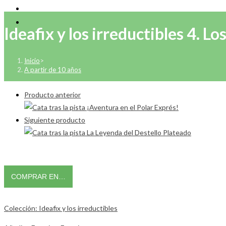
Ideafix y los irreductibles 4. L
Inicio
>
A partir de 10 años
Producto anterior
Siguiente producto
COMPRAR EN…
Colección: Ideafix y los irreductibles