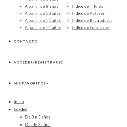
A partir de 8 años
Índice de Títulos
A partir de 10 años
Índice de Autores
A partir de 12 años
Índice de Ilustradores
A partir de 14 años
Índice de Editoriales
CONTACTO
ACCEDER/REGISTRARSE
MIS FAVORITOS -
Inicio
Edades
De 0 a 3 años
Desde 3 años