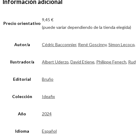
Información adicional
9,45 €
Precio orientativo
(puede variar dependiendo de la tienda elegida)
Autor/a
Cédric Bacconnier
,
René Goscinny
,
Simon Lecocq
Ilustrador/a
Albert Uderzo
,
David Etiene
,
Philippe Fenech
,
Rud
Editorial
Bruño
Colección
Ideafix
Año
2024
Idioma
Español