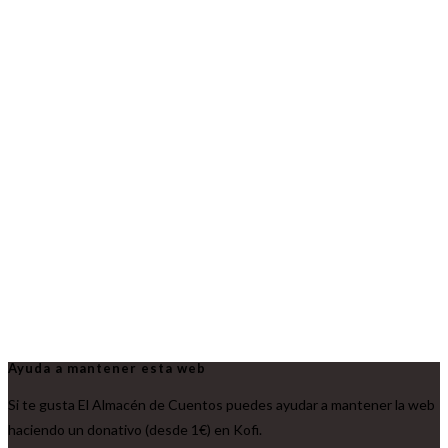
Ayuda a mantener esta web
Si te gusta El Almacén de Cuentos puedes ayudar a mantener la web
haciendo un donativo (desde 1€) en Kofi.