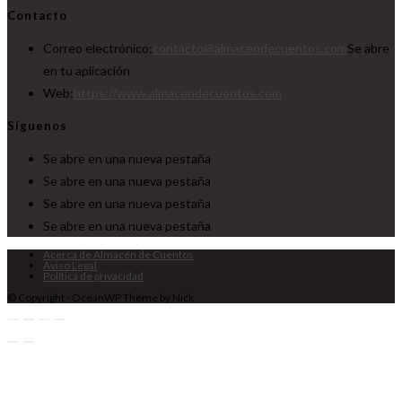
Contacto
Correo electrónico:
contacto@almacendecuentos.com
Se abre
en tu aplicación
Web:
https://www.almacendecuentos.com
Síguenos
Se abre en una nueva pestaña
Se abre en una nueva pestaña
Se abre en una nueva pestaña
Se abre en una nueva pestaña
Acerca de Almacén de Cuentos
Aviso Legal
Política de privacidad
© Copyright - OceanWP Theme by Nick