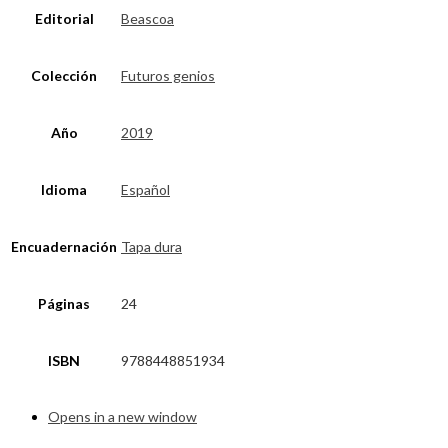
Editorial
Beascoa
Colección
Futuros genios
Año
2019
Idioma
Español
Encuadernación
Tapa dura
Páginas
24
ISBN
9788448851934
Opens in a new window