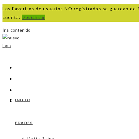
Los Favoritos de usuarios NO registrados se guardan de 
cuenta.
Descartar
Ir al contenido
INICIO
EDADES
De 0 a 3 años