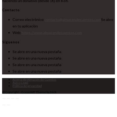
haciendo un donativo (desde 1€) en Kofi.
Contacto
Correo electrónico:
contacto@almacendecuentos.com
Se abre
en tu aplicación
Web:
https://www.almacendecuentos.com
Síguenos
Se abre en una nueva pestaña
Se abre en una nueva pestaña
Se abre en una nueva pestaña
Se abre en una nueva pestaña
Acerca de Almacén de Cuentos
Aviso Legal
Política de privacidad
© Copyright - OceanWP Theme by Nick