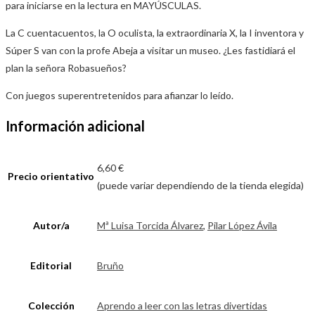
para iniciarse en la lectura en MAYÚSCULAS.
La C cuentacuentos, la O oculista, la extraordinaria X, la I inventora y
Súper S van con la profe Abeja a visitar un museo. ¿Les fastidiará el
plan la señora Robasueños?
Con juegos superentretenidos para afianzar lo leído.
Información adicional
6,60 €
Precio orientativo
(puede variar dependiendo de la tienda elegida)
Autor/a
Mª Luisa Torcida Álvarez
,
Pilar López Ávila
Editorial
Bruño
Colección
Aprendo a leer con las letras divertidas