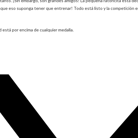
anto. ¡Sin embargo, son grandes amigos! La pequeña ratoncita está deci
que eso suponga tener que entrenar! Todo está listo y la competición emp
está por encima de cualquier medalla.