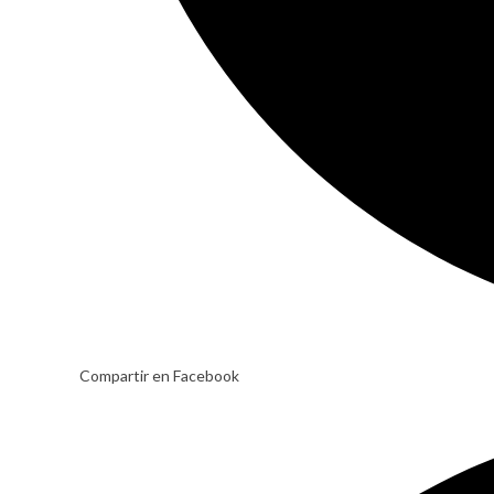
Compartir en Facebook
Opens
in
a
new