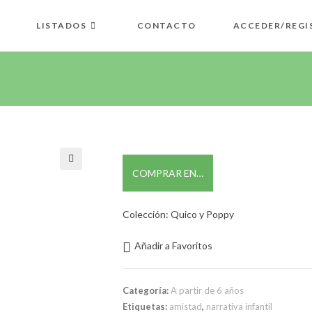
LISTADOS
CONTACTO
ACCEDER/REGI
COMPRAR EN…
🔍
Colección: Quico y Poppy
Añadir a Favoritos
Categoría:
A partir de 6 años
Etiquetas:
amistad
,
narrativa infantil