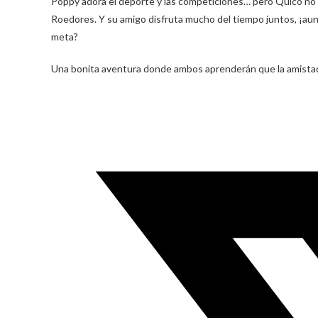
Poppy adora el deporte y las competiciones… pero Quico no t
Roedores. Y su amigo disfruta mucho del tiempo juntos, ¡aun
meta?
Una bonita aventura donde ambos aprenderán que la amistad 
Opens
in
a
new
window