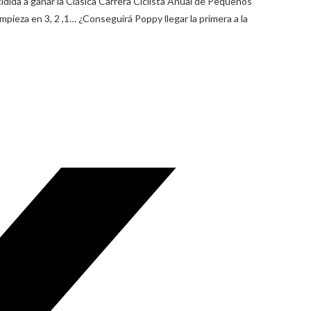
dida a ganar la Clásica Carrera Ciclista Anual de Pequeños
ieza en 3, 2 ,1… ¿Conseguirá Poppy llegar la primera a la