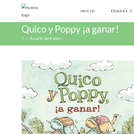
Ir
al
INICIO
EDADES
contenido
Quico y Poppy ¡a ganar!
>
A partir de 6 años