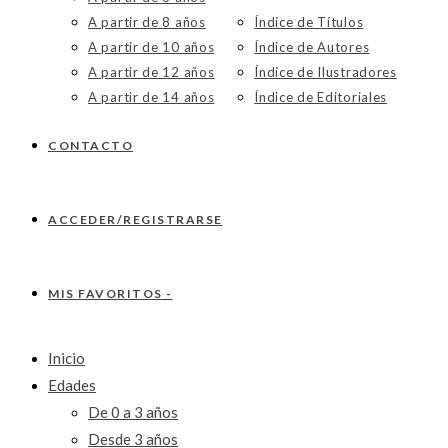
A partir de 8 años
Índice de Títulos
A partir de 10 años
Índice de Autores
A partir de 12 años
Índice de Ilustradores
A partir de 14 años
Índice de Editoriales
CONTACTO
ACCEDER/REGISTRARSE
MIS FAVORITOS -
Inicio
Edades
De 0 a 3 años
Desde 3 años