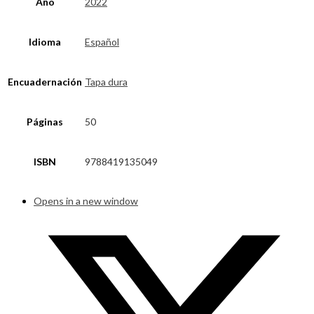
Año
2022
Idioma
Español
Encuadernación
Tapa dura
Páginas
50
ISBN
9788419135049
Opens in a new window