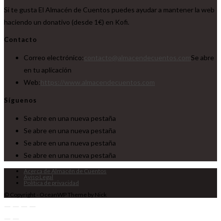
Si te gusta El Almacén de Cuentos puedes ayudar a mantener la web
haciendo un donativo (desde 1€) en Kofi.
Contacto
Correo electrónico:
contacto@almacendecuentos.com
Se abre
en tu aplicación
Web:
https://www.almacendecuentos.com
Síguenos
Se abre en una nueva pestaña
Se abre en una nueva pestaña
Se abre en una nueva pestaña
Se abre en una nueva pestaña
Acerca de Almacén de Cuentos
Aviso Legal
Política de privacidad
© Copyright - OceanWP Theme by Nick