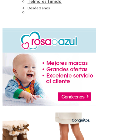
Telmo es tímido
Desde 3 años