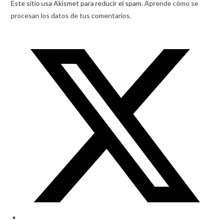
Este sitio usa Akismet para reducir el spam.
Aprende cómo se
procesan los datos de tus comentarios.
Opens
in
a
new
window