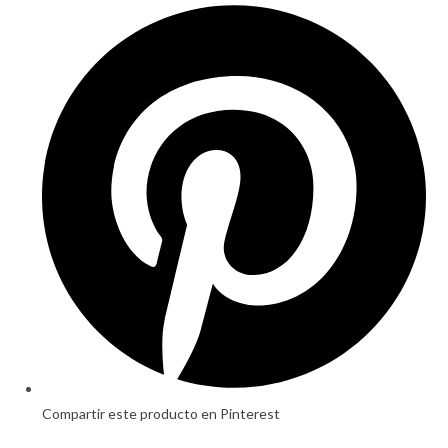
Opens
in
a
new
window
Compartir este producto en Pinterest
Opens