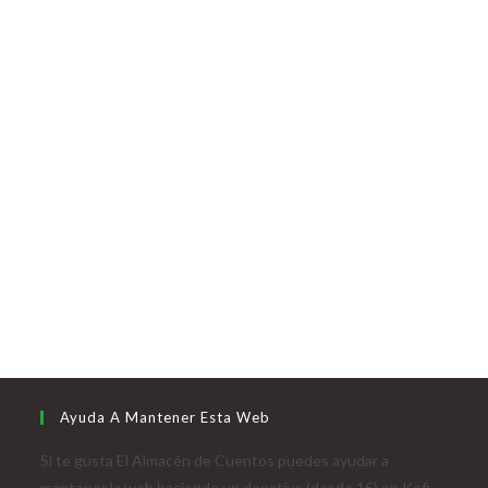
Ayuda A Mantener Esta Web
Si te gusta El Almacén de Cuentos puedes ayudar a
mantener la web haciendo un donativo (desde 1€) en Kofi.