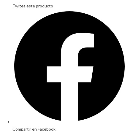
Twitea este producto
Opens
in
a
new
window
Compartir en Facebook