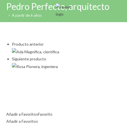
Ir
Pedro Perfecto, arquitecto
al
>
A partir de 6 años
contenido
Producto anterior
Siguiente producto
Añadir a Favoritos
Favorito
Añadir a Favoritos