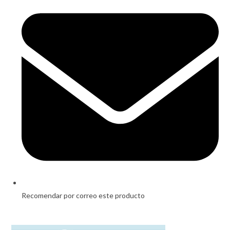
in
a
new
window
Recomendar por correo este producto