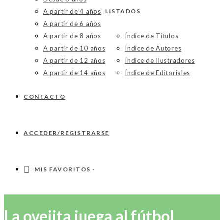
A partir de 4 años
LISTADOS
A partir de 6 años
A partir de 8 años
Índice de Títulos
A partir de 10 años
Índice de Autores
A partir de 12 años
Índice de Ilustradores
A partir de 14 años
Índice de Editoriales
CONTACTO
ACCEDER/REGISTRARSE
MIS FAVORITOS -
La ovejita juega al fútbol