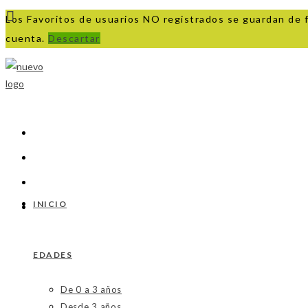
Los Favoritos de usuarios NO registrados se guardan de 
cuenta.
Descartar
Ir
al
contenido
INICIO
EDADES
De 0 a 3 años
Desde 3 años