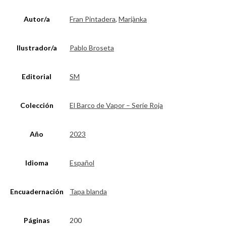
Autor/a
Fran Pintadera
,
Marjànka
Ilustrador/a
Pablo Broseta
Editorial
SM
Colección
El Barco de Vapor – Serie Roja
Año
2023
Idioma
Español
Encuadernación
Tapa blanda
Páginas
200