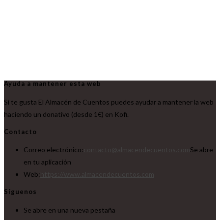
Ayuda a mantener esta web
Si te gusta El Almacén de Cuentos puedes ayudar a mantener la web
haciendo un donativo (desde 1€) en Kofi.
Contacto
Correo electrónico:
contacto@almacendecuentos.com
Se abre
en tu aplicación
Web:
https://www.almacendecuentos.com
Síguenos
Se abre en una nueva pestaña