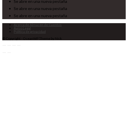
Se abre en una nueva pestaña
Se abre en una nueva pestaña
Se abre en una nueva pestaña
Acerca de Almacén de Cuentos
Aviso Legal
Política de privacidad
© Copyright - OceanWP Theme by Nick