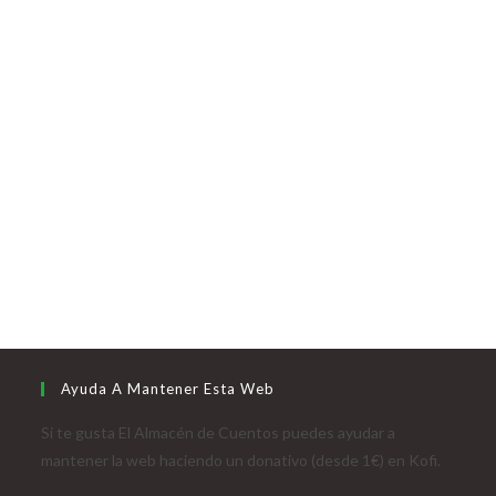
Ayuda A Mantener Esta Web
Si te gusta El Almacén de Cuentos puedes ayudar a
mantener la web haciendo un donativo (desde 1€) en Kofi.