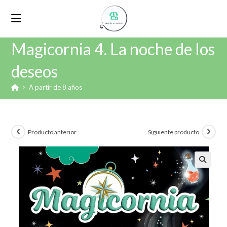
Magicornia 4. La noche de los
deseos
>
A partir de 8 años
Producto anterior
Siguiente producto
🔍