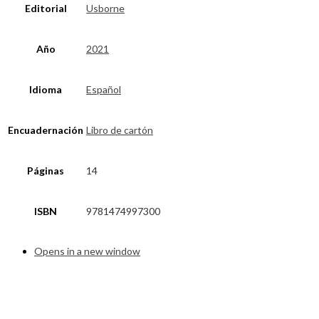
Editorial
Usborne
Año
2021
Idioma
Español
Encuadernación
Libro de cartón
Páginas
14
ISBN
9781474997300
Opens in a new window