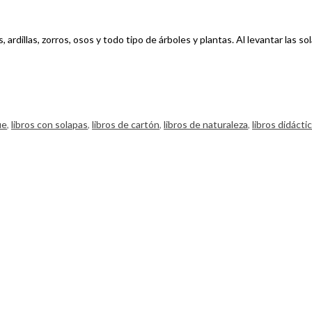
rdillas, zorros, osos y todo tipo de árboles y plantas. Al levantar las s
ue
,
libros con solapas
,
libros de cartón
,
libros de naturaleza
,
libros didácti