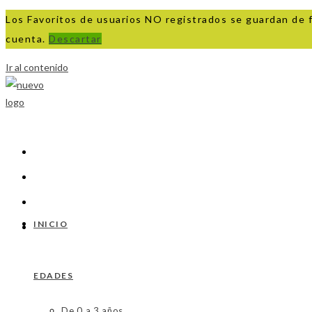
Los Favoritos de usuarios NO registrados se guardan de 
cuenta.
Descartar
Ir al contenido
INICIO
EDADES
De 0 a 3 años