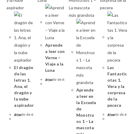
Aprende
a leer con
Verne –
Viaje a la
El dragón
Las
Luna
de las
Fantastic
letras 1.
A partir de 6 años
otas 1.
Ana, el
Vera y la
Aprende
dragón y
sorpresa
a leer en
la nube
de la
la Escuela
aspirador
pecera
de
A partir de 6 años
Monstru
A partir de 6 años
os 1 – La
mascota
más