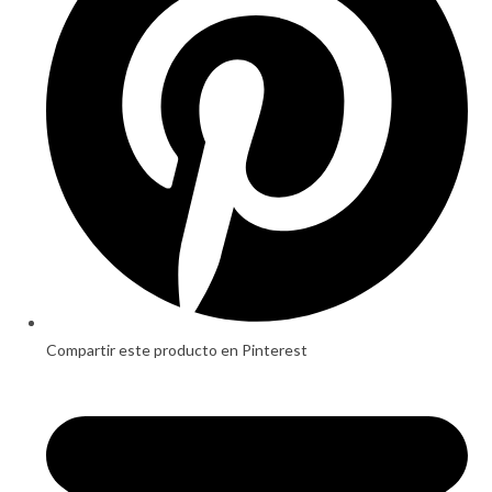
window
Compartir este producto en Pinterest
Opens
in
a
new
window