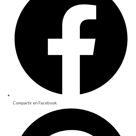
new
window
Compartir en Facebook
Opens
in
a
new