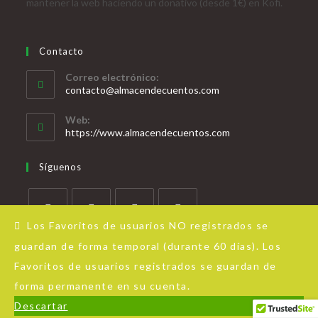
mantener la web haciendo un donativo (desde 1€) en Kofi.
Contacto
Correo electrónico:
contacto@almacendecuentos.com
Web:
https://www.almacendecuentos.com
Síguenos
Los Favoritos de usuarios NO registrados se
guardan de forma temporal (durante 60 días). Los
Favoritos de usuarios registrados se guardan de
forma permanente en su cuenta.
Acerca de Almacén de Cuentos
Aviso Legal
Política de privacidad
Descartar
© Copyright - OceanWP Theme by Nick