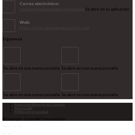
Correo electrónico:
contacto@almacendecuentos.com
Se abre en tu aplicación
Web:
https://www.almacendecuentos.com
Síguenos
Se abre en una nueva pestaña
Se abre en una nueva pestaña
Se abre en una nueva pestaña
Se abre en una nueva pestaña
Acerca de Almacén de Cuentos
Aviso Legal
Política de privacidad
© Copyright - OceanWP Theme by Nick