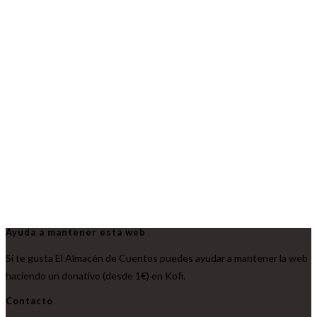
Ayuda a mantener esta web
Si te gusta El Almacén de Cuentos puedes ayudar a mantener la web
haciendo un donativo (desde 1€) en Kofi.
Contacto