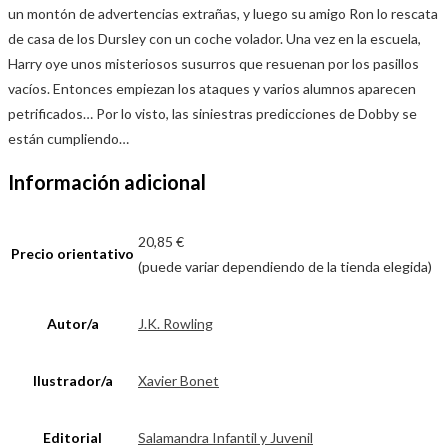
un montón de advertencias extrañas, y luego su amigo Ron lo rescata
de casa de los Dursley con un coche volador. Una vez en la escuela,
Harry oye unos misteriosos susurros que resuenan por los pasillos
vacíos. Entonces empiezan los ataques y varios alumnos aparecen
petrificados… Por lo visto, las siniestras predicciones de Dobby se
están cumpliendo…
Información adicional
20,85 €
Precio orientativo
(puede variar dependiendo de la tienda elegida)
Autor/a
J.K. Rowling
Ilustrador/a
Xavier Bonet
Editorial
Salamandra Infantil y Juvenil