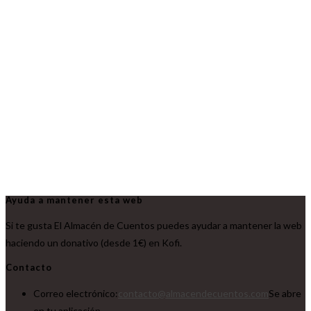
Ayuda a mantener esta web
Si te gusta El Almacén de Cuentos puedes ayudar a mantener la web
haciendo un donativo (desde 1€) en Kofi.
Contacto
Correo electrónico:
contacto@almacendecuentos.com
Se abre
en tu aplicación