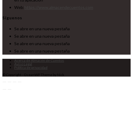
Web:
https://www.almacendecuentos.com
Síguenos
Se abre en una nueva pestaña
Se abre en una nueva pestaña
Se abre en una nueva pestaña
Se abre en una nueva pestaña
Acerca de Almacén de Cuentos
Aviso Legal
Política de privacidad
© Copyright - OceanWP Theme by Nick