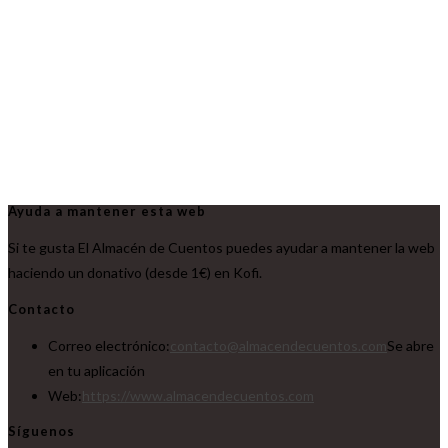
Ayuda a mantener esta web
Si te gusta El Almacén de Cuentos puedes ayudar a mantener la web
haciendo un donativo (desde 1€) en Kofi.
Contacto
Correo electrónico:
contacto@almacendecuentos.com
Se abre
en tu aplicación
Web:
https://www.almacendecuentos.com
Síguenos