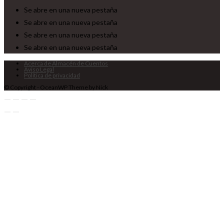
Se abre en una nueva pestaña
Se abre en una nueva pestaña
Se abre en una nueva pestaña
Se abre en una nueva pestaña
Acerca de Almacén de Cuentos
Aviso Legal
Política de privacidad
© Copyright - OceanWP Theme by Nick