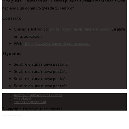
Si te gusta El Almacén de Cuentos puedes ayudar a mantener la web
haciendo un donativo (desde 1€) en Kofi.
Contacto
Correo electrónico:
contacto@almacendecuentos.com
Se abre
en tu aplicación
Web:
https://www.almacendecuentos.com
Síguenos
Se abre en una nueva pestaña
Se abre en una nueva pestaña
Se abre en una nueva pestaña
Se abre en una nueva pestaña
Acerca de Almacén de Cuentos
Aviso Legal
Política de privacidad
© Copyright - OceanWP Theme by Nick