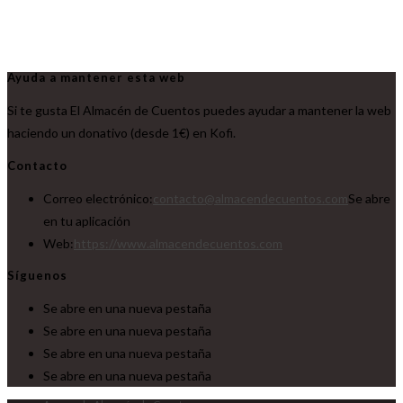
Ayuda a mantener esta web
Si te gusta El Almacén de Cuentos puedes ayudar a mantener la web
haciendo un donativo (desde 1€) en Kofi.
Contacto
Correo electrónico:
contacto@almacendecuentos.com
Se abre
en tu aplicación
Web:
https://www.almacendecuentos.com
Síguenos
Se abre en una nueva pestaña
Se abre en una nueva pestaña
Se abre en una nueva pestaña
Se abre en una nueva pestaña