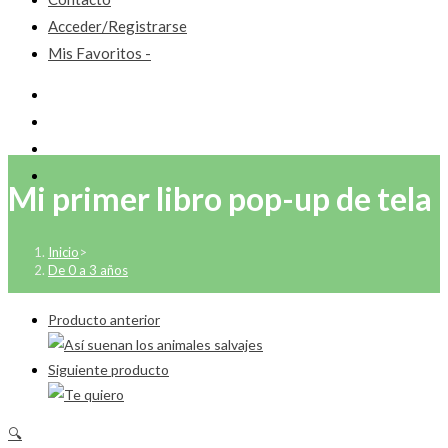
Acceder/Registrarse
Mis Favoritos -
Mi primer libro pop-up de tela
Inicio
>
De 0 a 3 años
Producto anterior
Siguiente producto
🔍