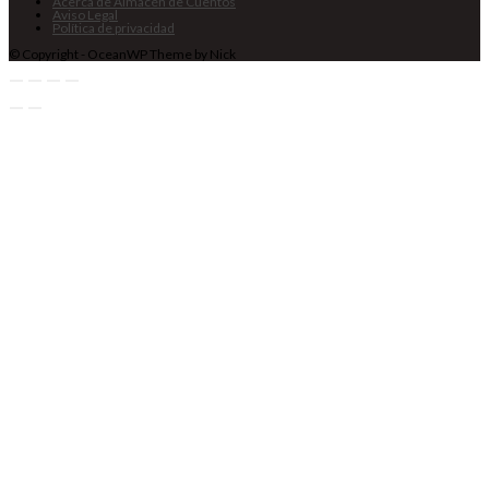
Acerca de Almacén de Cuentos
Aviso Legal
Política de privacidad
© Copyright - OceanWP Theme by Nick