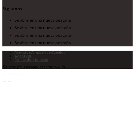
Síguenos
Se abre en una nueva pestaña
Se abre en una nueva pestaña
Se abre en una nueva pestaña
Se abre en una nueva pestaña
Acerca de Almacén de Cuentos
Aviso Legal
Política de privacidad
© Copyright - OceanWP Theme by Nick