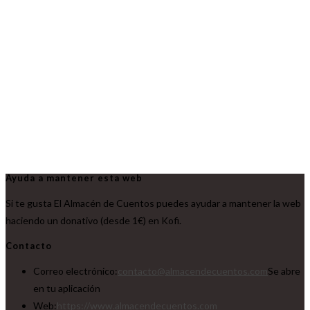
Ayuda a mantener esta web
Si te gusta El Almacén de Cuentos puedes ayudar a mantener la web
haciendo un donativo (desde 1€) en Kofi.
Contacto
Correo electrónico:
contacto@almacendecuentos.com
Se abre
en tu aplicación
Web:
https://www.almacendecuentos.com