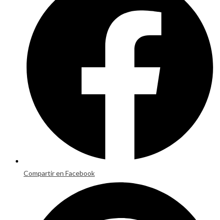
a
new
window
Compartir en Facebook
Opens
in
a