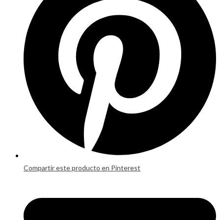
new
window
Compartir este producto en Pinterest
Opens
in
a
new