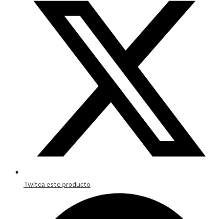
in
a
new
window
Twitea este producto
Opens
in