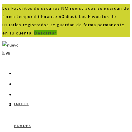
Los Favoritos de usuarios NO registrados se guardan de
forma temporal (durante 60 días). Los Favoritos de
usuarios registrados se guardan de forma permanente
en su cuenta.
Descartar
Ir
al
contenido
INICIO
EDADES