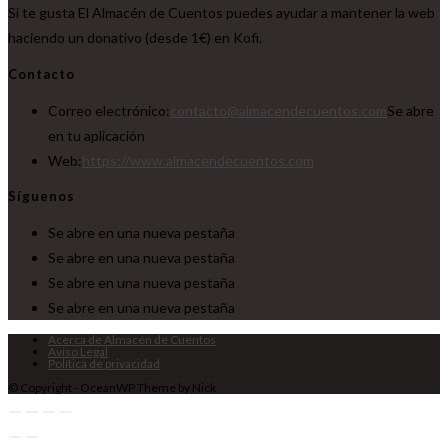
Si te gusta El Almacén de Cuentos puedes ayudar a mantener la web
haciendo un donativo (desde 1€) en Kofi.
Contacto
Correo electrónico:
contacto@almacendecuentos.com
Se abre
en tu aplicación
Web:
https://www.almacendecuentos.com
Síguenos
Se abre en una nueva pestaña
Se abre en una nueva pestaña
Se abre en una nueva pestaña
Se abre en una nueva pestaña
Acerca de Almacén de Cuentos
Aviso Legal
Política de privacidad
© Copyright - OceanWP Theme by Nick