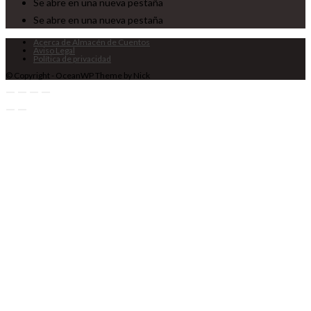
Se abre en una nueva pestaña
Se abre en una nueva pestaña
Acerca de Almacén de Cuentos
Aviso Legal
Política de privacidad
© Copyright - OceanWP Theme by Nick