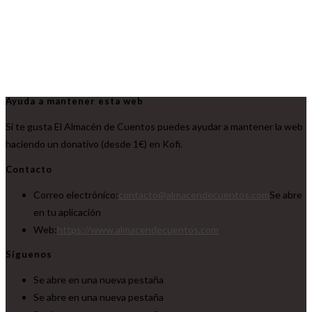
Ayuda a mantener esta web
Si te gusta El Almacén de Cuentos puedes ayudar a mantener la web
haciendo un donativo (desde 1€) en Kofi.
Contacto
Correo electrónico:
contacto@almacendecuentos.com
Se abre
en tu aplicación
Web:
https://www.almacendecuentos.com
Síguenos
Se abre en una nueva pestaña
Se abre en una nueva pestaña