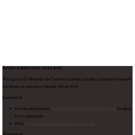
Ayuda a mantener esta web
Si te gusta El Almacén de Cuentos puedes ayudar a mantener la web
haciendo un donativo (desde 1€) en Kofi.
Contacto
Correo electrónico:
contacto@almacendecuentos.com
Se abre
en tu aplicación
Web:
https://www.almacendecuentos.com
Síguenos