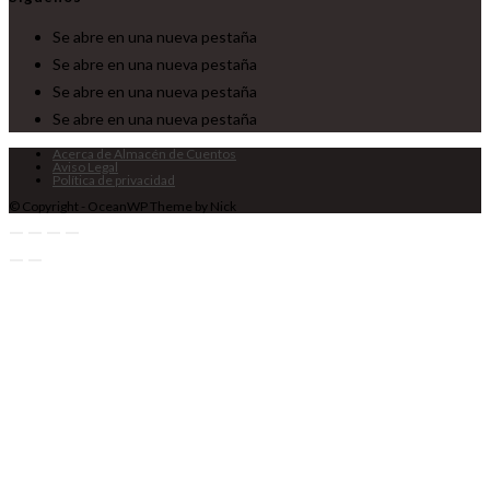
Se abre en una nueva pestaña
Se abre en una nueva pestaña
Se abre en una nueva pestaña
Se abre en una nueva pestaña
Acerca de Almacén de Cuentos
Aviso Legal
Política de privacidad
© Copyright - OceanWP Theme by Nick