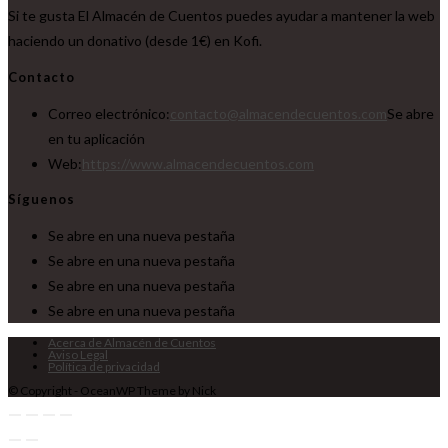
Si te gusta El Almacén de Cuentos puedes ayudar a mantener la web
haciendo un donativo (desde 1€) en Kofi.
Contacto
Correo electrónico:
contacto@almacendecuentos.com
Se abre
en tu aplicación
Web:
https://www.almacendecuentos.com
Síguenos
Se abre en una nueva pestaña
Se abre en una nueva pestaña
Se abre en una nueva pestaña
Se abre en una nueva pestaña
Acerca de Almacén de Cuentos
Aviso Legal
Política de privacidad
© Copyright - OceanWP Theme by Nick