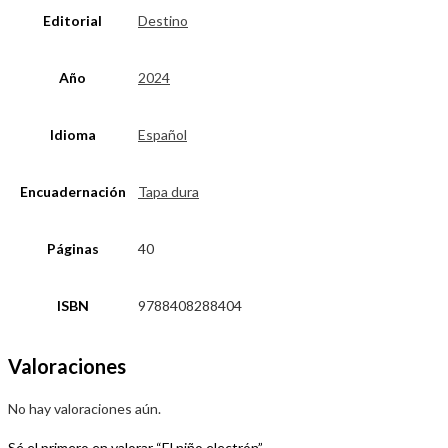
Editorial
Destino
Año
2024
Idioma
Español
Encuadernación
Tapa dura
Páginas
40
ISBN
9788408288404
Valoraciones
No hay valoraciones aún.
Sé el primero en valorar “El niño electrón”