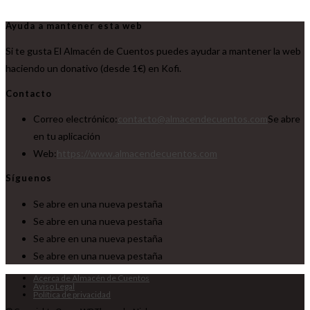
Ayuda a mantener esta web
Si te gusta El Almacén de Cuentos puedes ayudar a mantener la web
haciendo un donativo (desde 1€) en Kofi.
Contacto
Correo electrónico:
contacto@almacendecuentos.com
Se abre
en tu aplicación
Web:
https://www.almacendecuentos.com
Síguenos
Se abre en una nueva pestaña
Se abre en una nueva pestaña
Se abre en una nueva pestaña
Se abre en una nueva pestaña
Acerca de Almacén de Cuentos
Aviso Legal
Política de privacidad