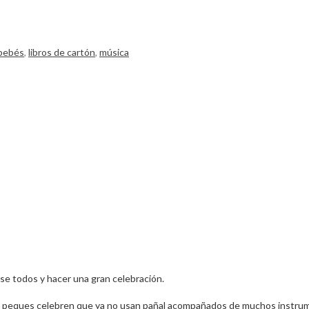
 bebés
,
libros de cartón
,
música
e todos y hacer una gran celebración.
s peques celebren que ya no usan pañal acompañados de muchos instrum