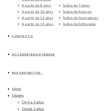
A partir de 8 años
Índice de Títulos
A partir de 10 años
Índice de Autores
A partir de 12 años
Índice de Ilustradores
A partir de 14 años
Índice de Editoriales
CONTACTO
ACCEDER/REGISTRARSE
MIS FAVORITOS -
Inicio
Edades
De 0 a 3 años
Desde 3 años