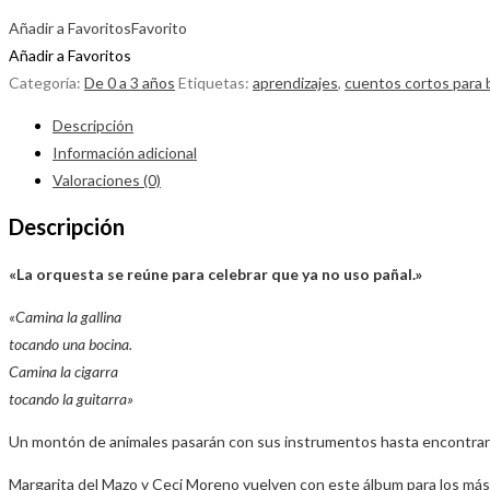
Añadir a Favoritos
Favorito
Añadir a Favoritos
Categoría:
De 0 a 3 años
Etiquetas:
aprendizajes
,
cuentos cortos para
Descripción
Información adicional
Valoraciones (0)
Descripción
«La orquesta se reúne para celebrar que ya no uso pañal.»
«Camina la gallina
tocando una bocina.
Camina la cigarra
tocando la guitarra»
Un montón de animales pasarán con sus instrumentos hasta encontrars
Margarita del Mazo y Ceci Moreno vuelven con este álbum para los má