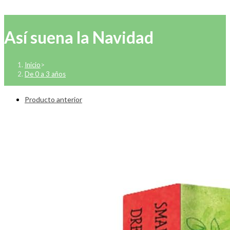
Así suena la Navidad
Inicio
>
De 0 a 3 años
Producto anterior