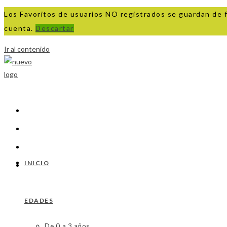
Los Favoritos de usuarios NO registrados se guardan de 
cuenta.
Descartar
Ir al contenido
INICIO
EDADES
De 0 a 3 años