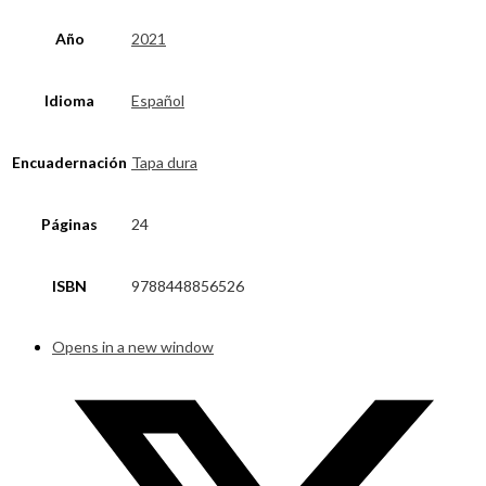
Año
2021
Idioma
Español
Encuadernación
Tapa dura
Páginas
24
ISBN
9788448856526
Opens in a new window