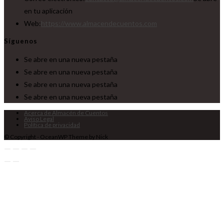
en tu aplicación
Web:
https://www.almacendecuentos.com
Síguenos
Se abre en una nueva pestaña
Se abre en una nueva pestaña
Se abre en una nueva pestaña
Se abre en una nueva pestaña
Acerca de Almacén de Cuentos
Aviso Legal
Política de privacidad
© Copyright - OceanWP Theme by Nick