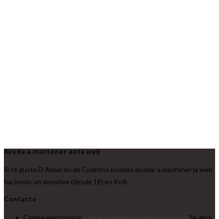
Ayuda a mantener esta web
Si te gusta El Almacén de Cuentos puedes ayudar a mantener la web
haciendo un donativo (desde 1€) en Kofi.
Contacto
Correo electrónico:
contacto@almacendecuentos.com
Se abre