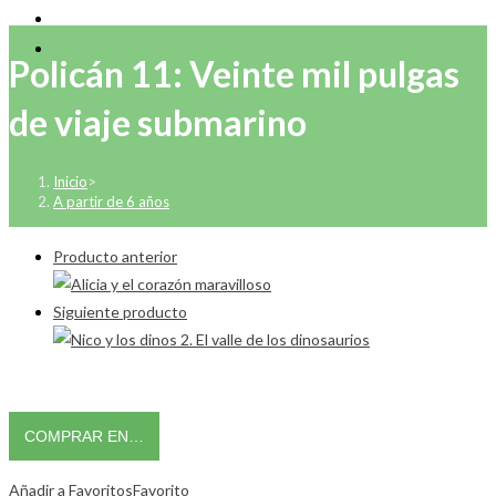
Policán 11: Veinte mil pulgas
de viaje submarino
Inicio
>
A partir de 6 años
Producto anterior
Siguiente producto
COMPRAR EN…
Añadir a Favoritos
Favorito