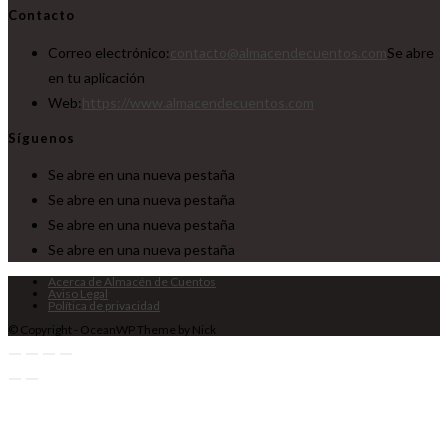
Contacto
Correo electrónico:
contacto@almacendecuentos.com
Se abre
en tu aplicación
Web:
https://www.almacendecuentos.com
Síguenos
Se abre en una nueva pestaña
Se abre en una nueva pestaña
Se abre en una nueva pestaña
Se abre en una nueva pestaña
Acerca de Almacén de Cuentos
Aviso Legal
Política de privacidad
© Copyright - OceanWP Theme by Nick