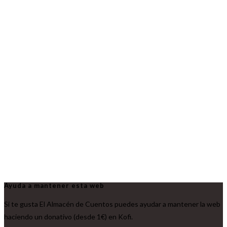
Ayuda a mantener esta web
Si te gusta El Almacén de Cuentos puedes ayudar a mantener la web
haciendo un donativo (desde 1€) en Kofi.